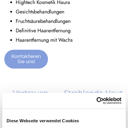
Hightech Kosmetik Haura
Gesichtsbehandlungen
Fruchtsäurebehandlungen
Definitive Haarentfernung
Haarentfernung mit Wachs
Kontaktieren
Sie uns!
Vertrauen
Strahlende Haut
Sie
dank
langjährige
individueller
r Erfahrung
Kosmetikbehan
Diese Webseite verwendet Cookies
und
dlungen nahe