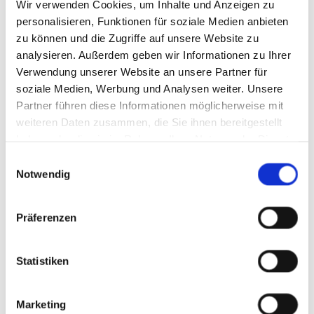
Wir verwenden Cookies, um Inhalte und Anzeigen zu
überzeuge
Kölliken
personalisieren, Funktionen für soziale Medien anbieten
ndem
zu können und die Zugriffe auf unsere Website zu
Entdecken Sie die
analysieren. Außerdem geben wir Informationen zu Ihrer
Service
vielfältigen Möglichkeiten
Verwendung unserer Website an unsere Partner für
soziale Medien, Werbung und Analysen weiter. Unsere
der Kosmetik, um Ihre Haut
Bei Elena Bouvier
Partner führen diese Informationen möglicherweise mit
zum Strahlen zu bringen.
genießen Sie
weiteren Daten zusammen, die Sie ihnen bereitgestellt
Ob Hightech
exzellente
haben oder die sie im Rahmen Ihrer Nutzung der Dienste
Körperbehandlungen,
Massagen und
gesammelt haben.
Einwilligungsauswahl
Fruchtsäurebehandlungen
umfassende
Notwendig
oder Haarentfernung –
Kosmetikbehandlun
Elena Bouvier bietet für
gen ohne
Präferenzen
jeden Bedarf die passende
Kompromisse. Ihr
Lösung.
persönlicher
Statistiken
Service, die
Gönnen Sie sich eine
sorgfältige
Auszeit vom Alltag und
Marketing
Kosmetik und
erleben Sie Entspannung