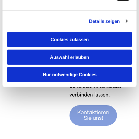
entspannenden
und Schönheit in den
Massagen machen
Händen einer erfahrenen
Details zeigen
sie zu Ihrer
Kosmetik- und Massage-
zuverlässigen
Expertin. Vereinbaren Sie
Cookies zulassen
Wohlfühlpartnerin
noch heute Ihren
in Kölliken und
persönlichen Termin bei
Auswahl erlauben
Umgebung.
Elena Bouvier nahe Kölliken
und entdecken Sie, wie sich
Nur notwendige Cookies
Wohlbefinden und
Schönheit miteinander
verbinden lassen.
Kontaktieren
Sie uns!